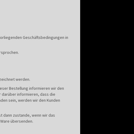
vorliegenden Geschäftsbedingungen in
rsprochen.
ezeichnet werden.
eser Bestellung informieren wir den
 darüber informieren, dass die
anden sein, werden wir den Kunden
st dann zustande, wenn wir das
e Ware übersenden.