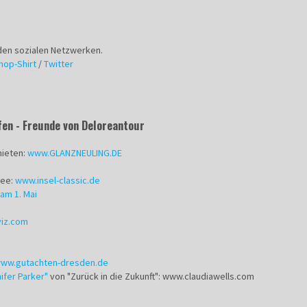
den sozialen Netzwerken.
hop-Shirt
/
Twitter
fen - Freunde von Deloreantour
mieten:
www.GLANZNEULING.DE
ree:
www.insel-classic.de
am 1. Mai
viz.com
ww.gutachten-dresden.de
ifer Parker"
von "Zurück in die Zukunft": www.claudiawells.com