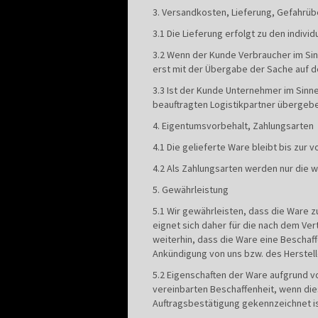
3. Versandkosten, Lieferung, Gefahrü
3.1 Die Lieferung erfolgt zu den indiv
3.2 Wenn der Kunde Verbraucher im Sinn
erst mit der Übergabe der Sache auf d
3.3 Ist der Kunde Unternehmer im Sinn
beauftragten Logistikpartner übergeb
4. Eigentumsvorbehalt, Zahlungsarten
4.1 Die gelieferte Ware bleibt bis zur
4.2 Als Zahlungsarten werden nur die
5. Gewährleistung
5.1 Wir gewährleisten, dass die Ware 
eignet sich daher für die nach dem Ve
weiterhin, dass die Ware eine Beschaff
Ankündigung von uns bzw. des Herstell
5.2 Eigenschaften der Ware aufgrund 
vereinbarten Beschaffenheit, wenn die
Auftragsbestätigung gekennzeichnet is