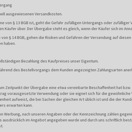
bergang
iduell ausgewiesenen Versandkosten.
e von § 13 BGB ist, geht die Gefahr zufälligen Untergangs oder zufälliger
en Käufer über. Der Übergabe steht es gleich, wenn der Käufer sich im An
e von § 14 BGB, gehen die Risiken und Gefahren der Versendung auf diesen 
en haben.
 vollständigen Bezahlung des Kaufpreises unser Eigentum.
 während des Bestellvorgangs dem Kunden angezeigten Zahlungsarten aner
zum Zeitpunkt der Übergabe eine etwa vereinbarte Beschaffenheit hat bzw. 
rtrag vorausgesetzte Verwendung oder sie eignet sich für die gewöhnliche
enheit aufweist, die bei Sachen der gleichen Art üblich ist und die der Ku
ers erwarten kann.
von Werbung, nach unseren Angaben oder der Kennzeichnung zählen gegen
s ausdrücklich im Angebot angegeben wurde und durch uns schriftlich bestä
t.