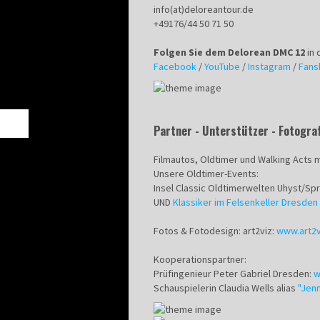
info(at)deloreantour.de
+49176/44 50 71 50
Folgen Sie dem Delorean DMC 12
in 
Facebook
/
YouTube
/
Instagram
/
Fans
Partner - Unterstützer - Fotogra
Filmautos, Oldtimer und Walking Acts 
Unsere Oldtimer-Events:
Insel Classic Oldtimerwelten Uhyst/Sp
UND
Klassiker im Felsenkeller Dresden 
Fotos & Fotodesign: art2viz:
www.art2
Kooperationspartner:
Prüfingenieur Peter Gabriel Dresden:
w
Schauspielerin Claudia Wells alias
"Jenn