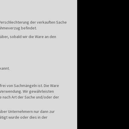
 Verschlechterung der verkauften Sache
nahmeverzug befindet.
über, sobald wir die Ware an den
kannt.
frei von Sachmängeln ist. Die Ware
 Verwendung. Wir gewährleisten
nde nach Art der Sache und/oder der
über Unternehmern nur dann zur
tigt wurde oder dies in der