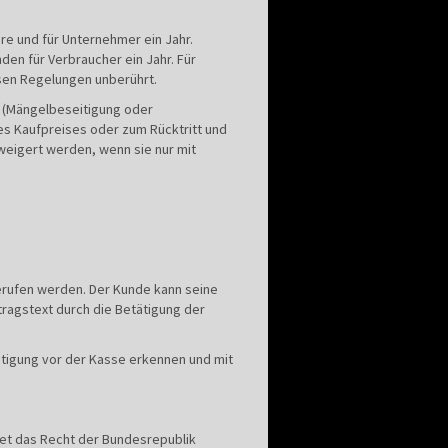
re und für Unternehmer ein Jahr.
en für Verbraucher ein Jahr. Für
sen Regelungen unberührt.
g (Mängelbeseitigung oder
es Kaufpreises oder zum Rücktritt und
weigert werden, wenn sie nur mit
gerufen werden. Der Kunde kann seine
ragstext durch die Betätigung der
tigung vor der Kasse erkennen und mit
det das Recht der Bundesrepublik