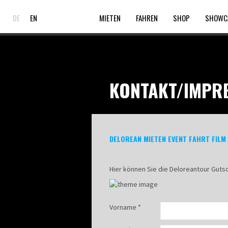
string(37) "delorean_mieten_deloreantour.de_2.jpg"
DE
EN
MIETEN
FAHREN
SHOP
SHOWC
KONTAKT/IMPRE
DELOREAN MIETEN EVENT FAHRT FILM
Hier können Sie die Deloreantour Gut
Vorname *