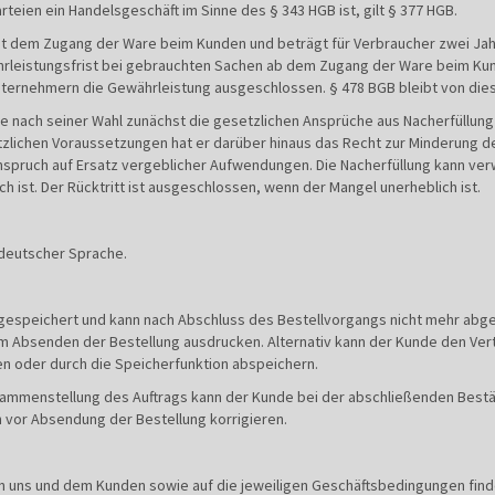
rteien ein Handelsgeschäft im Sinne des § 343 HGB ist, gilt § 377 HGB.
mit dem Zugang der Ware beim Kunden und beträgt für Verbraucher zwei Jah
rleistungsfrist bei gebrauchten Sachen ab dem Zugang der Ware beim Kund
ernehmern die Gewährleistung ausgeschlossen. § 478 BGB bleibt von die
nde nach seiner Wahl zunächst die gesetzlichen Ansprüche aus Nacherfüllun
etzlichen Voraussetzungen hat er darüber hinaus das Recht zur Minderung d
spruch auf Ersatz vergeblicher Aufwendungen. Die Nacherfüllung kann ver
 ist. Der Rücktritt ist ausgeschlossen, wenn der Mangel unerheblich ist.
 deutscher Sprache.
ht gespeichert und kann nach Abschluss des Bestellvorgangs nicht mehr ab
m Absenden der Bestellung ausdrucken. Alternativ kann der Kunde den Vert
n oder durch die Speicherfunktion abspeichern.
usammenstellung des Auftrags kann der Kunde bei der abschließenden Bestä
n vor Absendung der Bestellung korrigieren.
en uns und dem Kunden sowie auf die jeweiligen Geschäftsbedingungen fin