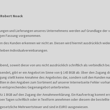
e Robert Noack
istungen und Lieferungen unseres Unternehmens werden auf Grundlage der 
tigen Fassung vorgenommen.
 des Kunden erkennen wir nicht an. Diesen wird hiermit ausdrücklich wide
leiben Individualvereinbarungen.
bend, soweit diese von uns nicht ausdrücklich schriftlich als verbindlich b
sendet, gibt er ein Angebot im Sinne von § 145 BGB ab. Über den Zugang di
igung stellt keine Annahme des Angebotes dar, sondern soll den Kunden nur
ollten in den Angaben zum Sortiment auf unserer Internetseite Fehler vorh
ein entsprechendes Gegenangebot unterbreiten.
atz 1 BGB auf den Zugang der Annahmeerklärung. Ein Kaufvertrag kommt er
en Tagen schriftlich oder in Textform annehmen oder diesem die bestellt
e gesetzliche Mehrwertsteuer und sind in EURO ausgewiesen.