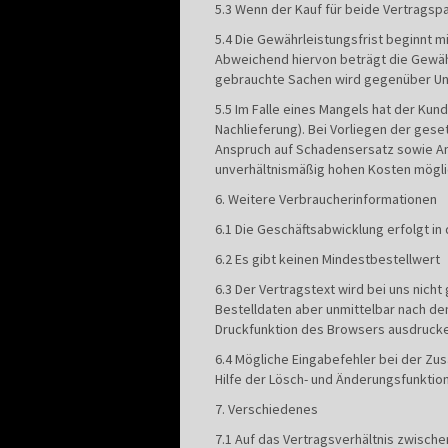
5.3 Wenn der Kauf für beide Vertragspa
5.4 Die Gewährleistungsfrist beginnt 
Abweichend hiervon beträgt die Gewäh
gebrauchte Sachen wird gegenüber Unt
5.5 Im Falle eines Mangels hat der Ku
Nachlieferung). Bei Vorliegen der ges
Anspruch auf Schadensersatz sowie An
unverhältnismäßig hohen Kosten möglich
6. Weitere Verbraucherinformationen
6.1 Die Geschäftsabwicklung erfolgt in
6.2 Es gibt keinen Mindestbestellwert
6.3 Der Vertragstext wird bei uns nic
Bestelldaten aber unmittelbar nach de
Druckfunktion des Browsers ausdrucke
6.4 Mögliche Eingabefehler bei der Z
Hilfe der Lösch- und Änderungsfunktio
7. Verschiedenes
7.1 Auf das Vertragsverhältnis zwisch